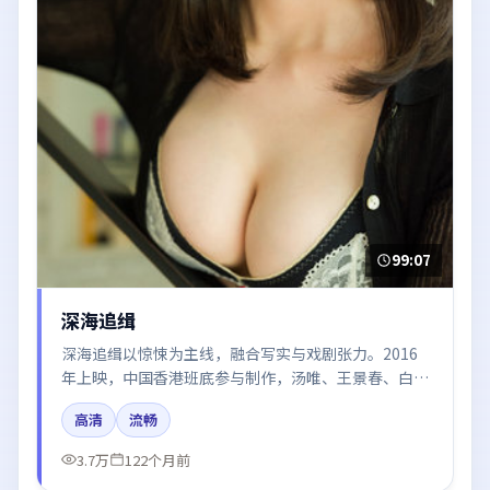
99:07
深海追缉
深海追缉以惊悚为主线，融合写实与戏剧张力。2016
年上映，中国香港班底参与制作，汤唯、王景春、白
宇、杨幂、周冬雨在片中呈现细腻表演，影像风格统
高清
流畅
一，配乐与剪辑强化了情绪曲线。
3.7万
122个月前