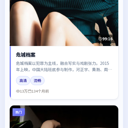
99:16
危城档案
危城档案以犯罪为主线，融合写实与戏剧张力。2015
年上映，中国大陆班底参与制作，河正宇、黄渤、周冬
雨、秦海璐在片中呈现细腻表演，影像风格统一，配乐
高清
流畅
与剪辑强化了情绪曲线。
13万
134个月前
热门