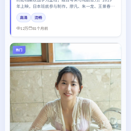
年上映，日本班底参与制作，廖凡、朱一龙、王景春、
谭卓、咏梅在片中呈现细腻表演，影像风格统一，配乐
高清
流畅
与剪辑强化了情绪曲线。
12万
81个月前
热门