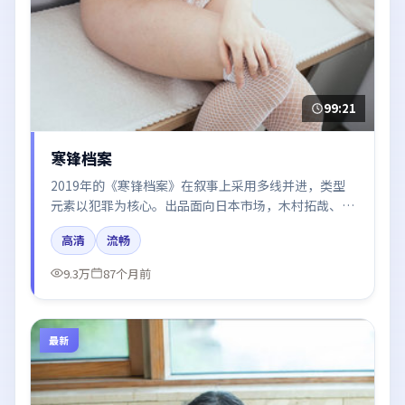
99:21
寒锋档案
2019年的《寒锋档案》在叙事上采用多线并进，类型
元素以犯罪为核心。出品面向日本市场，木村拓哉、刘
亦菲、于和伟、白宇所饰角色推动关键反转，结尾留白
高清
流畅
引发讨论。
9.3万
87个月前
最新