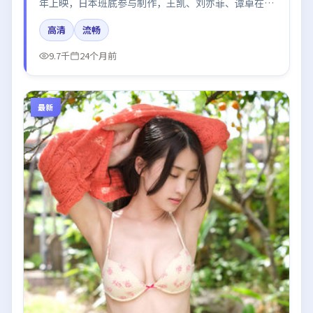
年上映，日本班底参与制作，王凯、刘亦菲、谭卓在片
中呈现细腻表演，影像风格统一，配乐与剪辑强化了情
高清
流畅
绪曲线。
9.7千
24个月前
最新