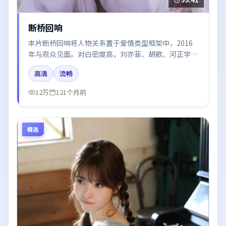
断桥回响
本片断桥回响将人物关系置于爱情类型框架中，2016
年与观众见面。对白密度高，刘亦菲、胡歌、河正宇、
易烊千玺、杨幂的台词节奏值得关注；整体气质偏美国
高清
流畅
都市与冷色调摄影。
12万
121个月前
精选