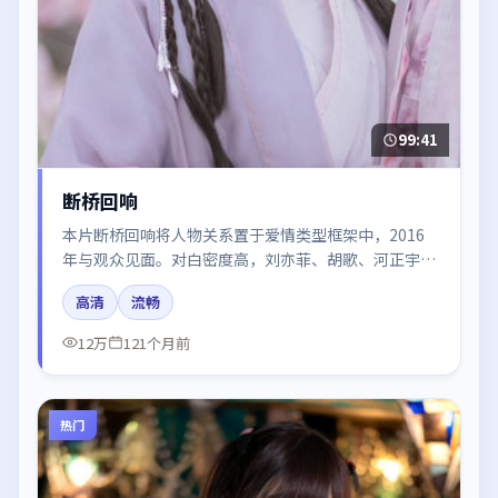
99:41
断桥回响
本片断桥回响将人物关系置于爱情类型框架中，2016
年与观众见面。对白密度高，刘亦菲、胡歌、河正宇、
易烊千玺、杨幂的台词节奏值得关注；整体气质偏美国
高清
流畅
都市与冷色调摄影。
12万
121个月前
热门