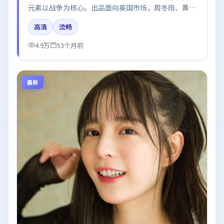
元素以战争为核心。出品面向英国市场，周冬雨、黄
渤、刘亦菲、汤唯所饰角色推动关键反转，结尾留白引
高清
流畅
发讨论。
4.9万
53个月前
最新