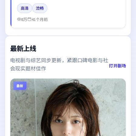
迪丽热巴的台词节奏值得关注；整体气质偏泰国都市与
高清
流畅
冷色调摄影。
8万
41个月前
最新上线
电视剧与综艺同步更新，紧跟口碑电影与社
打开剧场
会现实题材佳作
最新