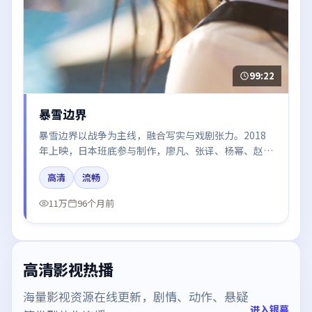
99:22
暴雪边界
暴雪边界以战争为主线，融合写实与戏剧张力。2018
年上映，日本班底参与制作，廖凡、张译、杨幂、赵丽
颖、咏梅在片中呈现细腻表演，影像风格统一，配乐与
高清
流畅
剪辑强化了情绪曲线。
11万
96个月前
高清影视热播
海量影视资源在线更新，剧情、动作、悬疑
进入银幕