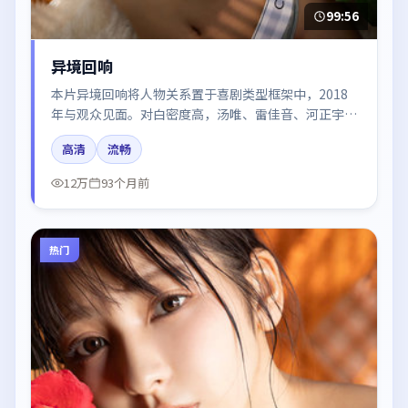
99:56
异境回响
本片异境回响将人物关系置于喜剧类型框架中，2018
年与观众见面。对白密度高，汤唯、雷佳音、河正宇、
谭卓的台词节奏值得关注；整体气质偏韩国都市与冷色
高清
流畅
调摄影。
12万
93个月前
热门