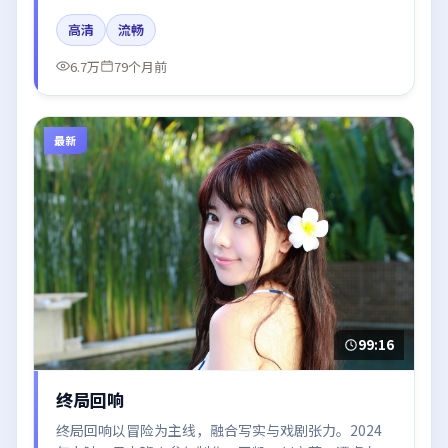
台词节奏值得关注；整体气质偏中国大陆都市与冷色调
高清
流畅
摄影。
6.7万
79个月前
最新
99:16
终局回响
终局回响以冒险为主线，融合写实与戏剧张力。2024