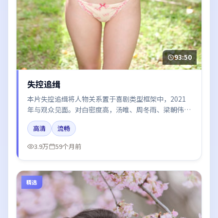
93:50
失控追缉
本片失控追缉将人物关系置于喜剧类型框架中，2021
年与观众见面。对白密度高，汤唯、周冬雨、梁朝伟、
易烊千玺的台词节奏值得关注；整体气质偏美国都市与
高清
流畅
冷色调摄影。
3.9万
59个月前
精选