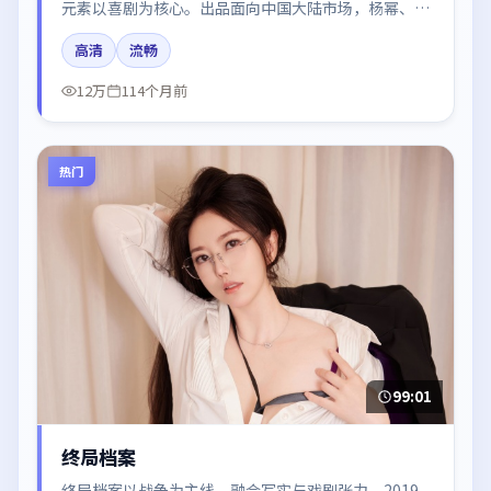
元素以喜剧为核心。出品面向中国大陆市场，杨幂、谭
卓、段奕宏、周迅所饰角色推动关键反转，结尾留白引
高清
流畅
发讨论。
12万
114个月前
热门
99:01
终局档案
终局档案以战争为主线，融合写实与戏剧张力。2019