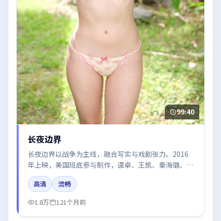
99:40
长夜边界
长夜边界以战争为主线，融合写实与戏剧张力。2016
年上映，美国班底参与制作，谭卓、王凯、秦海璐、咏
梅、廖凡在片中呈现细腻表演，影像风格统一，配乐与
高清
流畅
剪辑强化了情绪曲线。
1.8万
121个月前